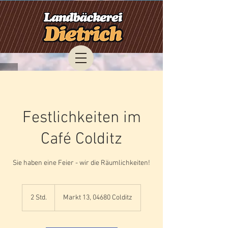
Festlichkeiten im
Café Colditz
Sie haben eine Feier - wir die Räumlichkeiten!
2 Std.
2
Markt 13, 04680 Colditz
S
t
d