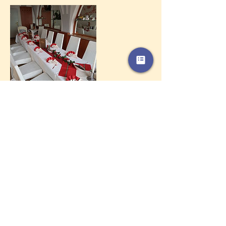
Kontaktangaben
03438143633
webmaster@landbaeckerei-dietrich.de
Erlbach, Zschadraß, Deutschland